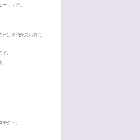
ヒーリング。
の日は体調が悪い方に
です。
化
ロテクト）